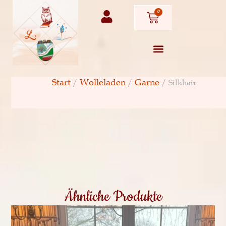
0
Start
Wolleladen
Garne
/
/
/ Silkhair
Ähnliche Produkte