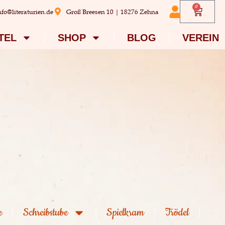
0
nfo@literaturien.de
Groß Breesen 10 | 18276 Zehna
TEL
SHOP
BLOG
VEREIN
e
Schreibstube
Spielkram
Trödel