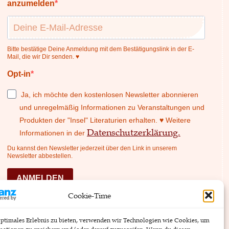
anzumelden
Bitte bestätige Deine Anmeldung mit dem Bestätigungslink in der E-
Mail, die wir Dir senden. ♥
Opt-in
Ja, ich möchte den kostenlosen Newsletter abonnieren
und unregelmäßig Informationen zu Veranstaltungen und
Produkten der "Insel" Literaturien erhalten. ♥ Weitere
Datenschutzerklärung.
Informationen in der
Du kannst den Newsletter jederzeit über den Link in unserem
Newsletter abbestellen.
ANMELDEN
Cookie-Time
Wir verwenden Brevo als unsere Marketing-
Plattform. Indem du das Formular absendest,
optimales Erlebnis zu bieten, verwenden wir Technologien wie Cookies, um
erklärst du dich einverstanden, dass die von dir